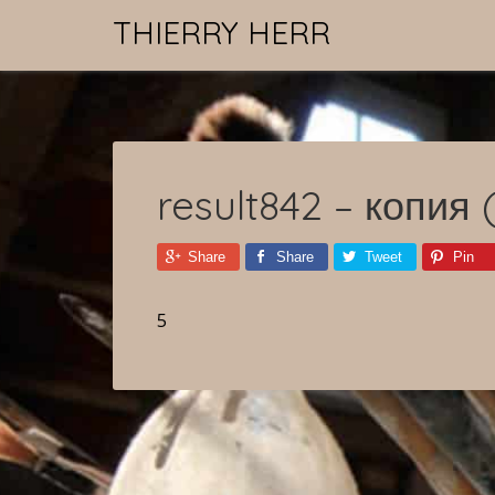
THIERRY HERR
result842 – копия 
Share
Share
Tweet
Pin
5