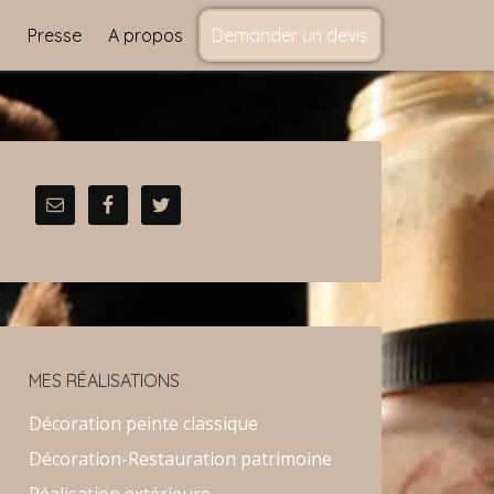
s
Presse
A propos
Demander un devis
MES RÉALISATIONS
Décoration peinte classique
Décoration-Restauration patrimoine