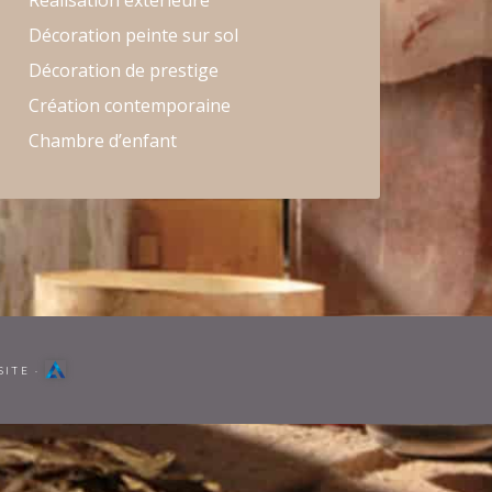
Réalisation extérieure
Décoration peinte sur sol
Décoration de prestige
Création contemporaine
Chambre d’enfant
SITE
·