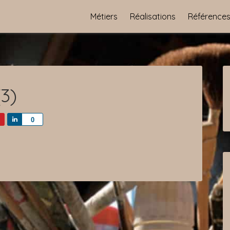
Métiers
Réalisations
Référence
(3)
Share
0