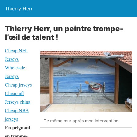
Thierry Herr
Thierry Herr, un peintre trompe-
l’œil de talent !
Cheap NFL
Jerseys
Wholesale
Jerseys
Cheap jerseys
Cheap nfl
Jerseys china
Cheap NBA
jerseys
Ce même mur après mon intervention
En peignant
en trompe-